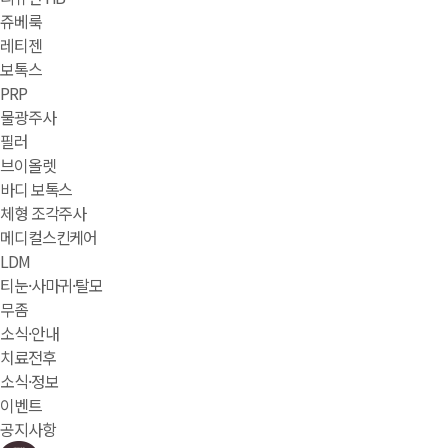
쥬베룩
레티젠
보톡스
PRP
물광주사
필러
브이올렛
바디 보톡스
체형 조각주사
메디컬스킨케어
LDM
티눈·사마귀·탈모
무좀
소식·안내
치료전후
소식·정보
이벤트
공지사항