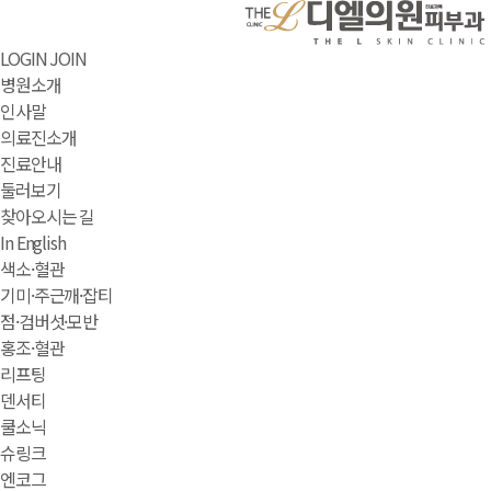
LOGIN
JOIN
병원소개
인사말
의료진소개
진료안내
둘러보기
찾아오시는 길
In English
색소·혈관
기미·주근깨·잡티
점·검버섯·모반
홍조·혈관
리프팅
덴서티
쿨소닉
슈링크
엔코그