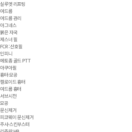
실루엣 리프팅
여드름
여드름 관리
아그네스
붉은 자국
제스너 필
FCR : 산호필
인피니
에토좀 골드 PTT
아쿠아필
흉터·모공
켈로이드 흉터
여드름 흉터
서브시전
모공
문신제거
피코웨이 문신제거
주사·스킨부스터
리쥬란 HB