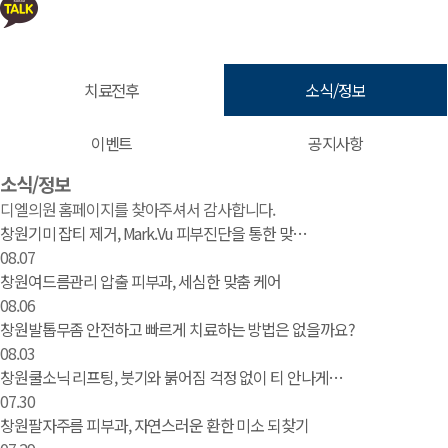
치료전후
소식/정보
이벤트
공지사항
소식/정보 | 창원 피부과 디엘의원
소식/정보
디엘의원 홈페이지를 찾아주셔서 감사합니다.
창원기미 잡티 제거, Mark.Vu 피부진단을 통한 맞…
08.07
창원여드름관리 압출 피부과, 세심한 맞춤 케어
08.06
창원발톱무좀 안전하고 빠르게 치료하는 방법은 없을까요?
08.03
창원쿨소닉 리프팅, 붓기와 붉어짐 걱정 없이 티 안나게…
07.30
창원팔자주름 피부과, 자연스러운 환한 미소 되찾기