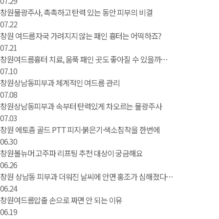
07.29
창원물광주사, 촉촉하고 탄력 있는 동안 피부의 비결
07.22
창원 여드름자국 가려지지 않는 패인 흉터는 어떡하죠?
07.21
창원여드름흉터 치료, 움푹 패인 곳도 좋아질 수 있을까…
07.10
창원상남동피부과 체계적인 여드름 관리
07.08
창원상남동피부과 속부터 탄력있게 차오르는 물광주사
07.03
창원 에토좀 골드 PTT 피지·붉은기·색소침착을 한번에
06.30
창원볼뉴머 고주파 리프팅 추천 대상이 궁금해요
06.26
창원 상남동 피부과 더워진 날씨에 안면 홍조가 심해졌다…
06.24
창원여드름압출 손으로 짜면 안 되는 이유
06.19