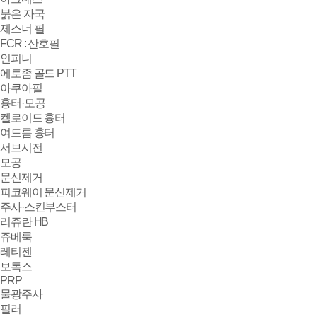
붉은 자국
제스너 필
FCR : 산호필
인피니
에토좀 골드 PTT
아쿠아필
흉터·모공
켈로이드 흉터
여드름 흉터
서브시전
모공
문신제거
피코웨이 문신제거
주사·스킨부스터
리쥬란 HB
쥬베룩
레티젠
보톡스
PRP
물광주사
필러