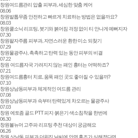
창원여드름관리 압출 피부과, 세심한 맞춤 케어
08.06
창원발톱무좀 안전하고 빠르게 치료하는 방법은 없을까요?
08.03
창원쿨소닉 리프팅, 붓기와 붉어짐 걱정 없이 티 안나게 예뻐지자
07.30
창원팔자주름 피부과, 자연스러운 환한 미소 되찾기
07.29
창원물광주사, 촉촉하고 탄력 있는 동안 피부의 비결
07.22
창원 여드름자국 가려지지 않는 패인 흉터는 어떡하죠?
07.21
창원여드름흉터 치료, 움푹 패인 곳도 좋아질 수 있을까?
07.10
창원상남동피부과 체계적인 여드름 관리
07.08
창원상남동피부과 속부터 탄력있게 차오르는 물광주사
07.03
창원 에토좀 골드 PTT 피지·붉은기·색소침착을 한번에
06.30
창원볼뉴머 고주파 리프팅 추천 대상이 궁금해요
06.26
창원 상남동 피부과 더워진 날씨에 안면 홍조가 심해졌다면