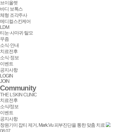
브이올렛
바디 보톡스
체형 조각주사
메디컬스킨케어
LDM
티눈·사마귀·탈모
무좀
소식·안내
치료전후
소식·정보
이벤트
공지사항
LOGIN
JOIN
Community
THE L SKIN CLINIC
치료전후
소식/정보
이벤트
공지사항
창원기미 잡티 제거, Mark.Vu 피부진단을 통한 맞춤 치료
소식/정보 | 창원 피부과 디엘의원
08.07