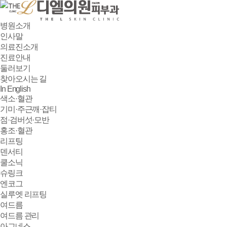
병원소개
인사말
의료진소개
진료안내
둘러보기
찾아오시는 길
In English
색소·혈관
기미·주근깨·잡티
점·검버섯·모반
홍조·혈관
리프팅
덴서티
쿨소닉
슈링크
엔코그
실루엣 리프팅
여드름
여드름 관리
아그네스