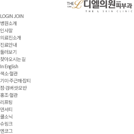
LOGIN
JOIN
병원소개
인사말
의료진소개
진료안내
둘러보기
찾아오시는 길
In English
색소·혈관
기미·주근깨·잡티
점·검버섯·모반
홍조·혈관
리프팅
덴서티
쿨소닉
슈링크
엔코그