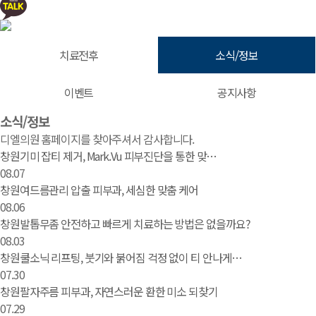
치료전후
소식/정보
이벤트
공지사항
소식/정보 | 창원 피부과 디엘의원
소식/정보
디엘의원 홈페이지를 찾아주셔서 감사합니다.
창원기미 잡티 제거, Mark.Vu 피부진단을 통한 맞…
08.07
창원여드름관리 압출 피부과, 세심한 맞춤 케어
08.06
창원발톱무좀 안전하고 빠르게 치료하는 방법은 없을까요?
08.03
창원쿨소닉 리프팅, 붓기와 붉어짐 걱정 없이 티 안나게…
07.30
창원팔자주름 피부과, 자연스러운 환한 미소 되찾기
07.29