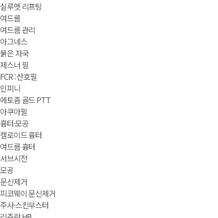
실루엣 리프팅
여드름
여드름 관리
아그네스
붉은 자국
제스너 필
FCR : 산호필
인피니
에토좀 골드 PTT
아쿠아필
흉터·모공
켈로이드 흉터
여드름 흉터
서브시전
모공
문신제거
피코웨이 문신제거
주사·스킨부스터
리쥬란 HB