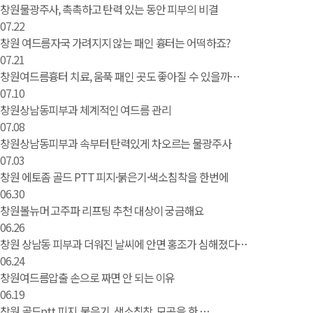
창원물광주사, 촉촉하고 탄력 있는 동안 피부의 비결
07.22
창원 여드름자국 가려지지 않는 패인 흉터는 어떡하죠?
07.21
창원여드름흉터 치료, 움푹 패인 곳도 좋아질 수 있을까…
07.10
창원상남동피부과 체계적인 여드름 관리
07.08
창원상남동피부과 속부터 탄력있게 차오르는 물광주사
07.03
창원 에토좀 골드 PTT 피지·붉은기·색소침착을 한번에
06.30
창원볼뉴머 고주파 리프팅 추천 대상이 궁금해요
06.26
창원 상남동 피부과 더워진 날씨에 안면 홍조가 심해졌다…
06.24
창원여드름압출 손으로 짜면 안 되는 이유
06.19
창원 골드ptt 피지, 붉은기, 색소침착, 모공을 한 …