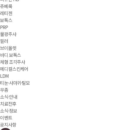
쥬베룩
레티젠
보톡스
PRP
물광주사
필러
브이올렛
바디 보톡스
체형 조각주사
메디컬스킨케어
LDM
티눈·사마귀·탈모
무좀
소식·안내
치료전후
소식·정보
이벤트
공지사항