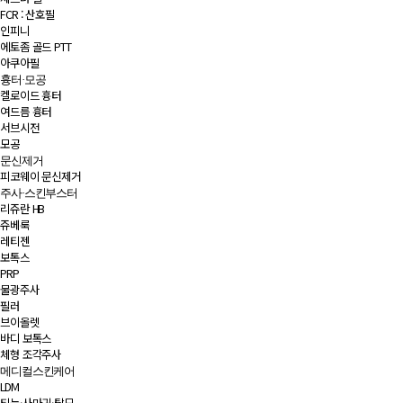
FCR : 산호필
인피니
에토좀 골드 PTT
아쿠아필
흉터·모공
켈로이드 흉터
여드름 흉터
서브시전
모공
문신제거
피코웨이 문신제거
주사·스킨부스터
리쥬란 HB
쥬베룩
레티젠
보톡스
PRP
물광주사
필러
브이올렛
바디 보톡스
체형 조각주사
메디컬스킨케어
LDM
티눈·사마귀·탈모