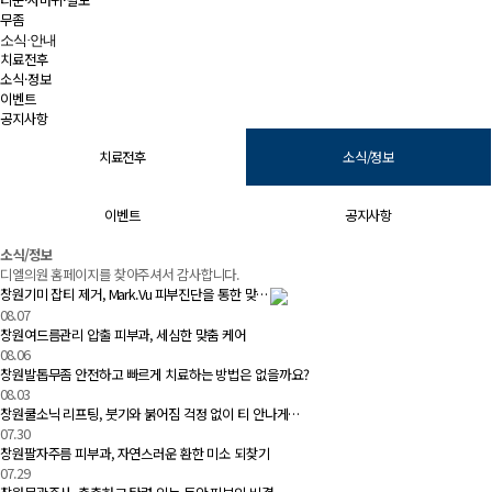
무좀
소식·안내
치료전후
소식·정보
이벤트
공지사항
치료전후
소식/정보
이벤트
공지사항
소식/정보 | 창원 피부과 디엘의원
소식/정보
디엘의원 홈페이지를 찾아주셔서 감사합니다.
창원기미 잡티 제거, Mark.Vu 피부진단을 통한 맞…
08.07
창원여드름관리 압출 피부과, 세심한 맞춤 케어
08.06
창원발톱무좀 안전하고 빠르게 치료하는 방법은 없을까요?
08.03
창원쿨소닉 리프팅, 붓기와 붉어짐 걱정 없이 티 안나게…
07.30
창원팔자주름 피부과, 자연스러운 환한 미소 되찾기
07.29