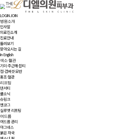
LOGIN
JOIN
병원소개
인사말
의료진소개
진료안내
둘러보기
찾아오시는 길
In English
색소·혈관
기미·주근깨·잡티
점·검버섯·모반
홍조·혈관
리프팅
덴서티
쿨소닉
슈링크
엔코그
실루엣 리프팅
여드름
여드름 관리
아그네스
붉은 자국
제스너 필