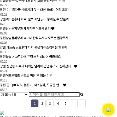
창원물광주사, 촉촉하고 탄력 있는 동안 피부의 비결
07.22
창원 여드름자국 가려지지 않는 패인 흉터는 어떡하죠?
07.21
창원여드름흉터 치료, 움푹 패인 곳도 좋아질 수 있을까…
07.10
창원상남동피부과 체계적인 여드름 관리
07.08
창원상남동피부과 속부터 탄력있게 차오르는 물광주사
07.03
창원 에토좀 골드 PTT 피지·붉은기·색소침착을 한번에
06.30
창원볼뉴머 고주파 리프팅 추천 대상이 궁금해요
06.26
창원 상남동 피부과 더워진 날씨에 안면 홍조가 심해졌다…
06.24
창원여드름압출 손으로 짜면 안 되는 이유
06.19
창원 골드ptt 피지, 붉은기, 색소침착, 모공을 한 …
06.18
1
2
3
4
5