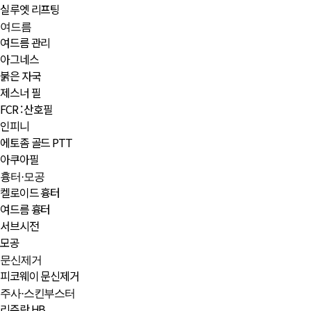
실루엣 리프팅
여드름
여드름 관리
아그네스
붉은 자국
제스너 필
FCR : 산호필
인피니
에토좀 골드 PTT
아쿠아필
흉터·모공
켈로이드 흉터
여드름 흉터
서브시전
모공
문신제거
피코웨이 문신제거
주사·스킨부스터
리쥬란 HB