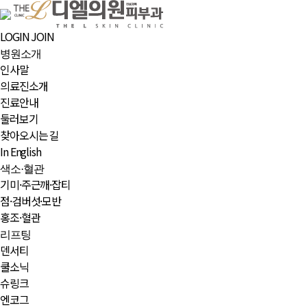
LOGIN
JOIN
병원소개
인사말
의료진소개
진료안내
둘러보기
찾아오시는 길
In English
색소·혈관
기미·주근깨·잡티
점·검버섯·모반
홍조·혈관
리프팅
덴서티
쿨소닉
슈링크
엔코그