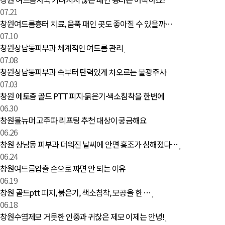
07.21
창원여드름흉터 치료, 움푹 패인 곳도 좋아질 수 있을까…
07.10
창원상남동피부과 체계적인 여드름 관리
07.08
창원상남동피부과 속부터 탄력있게 차오르는 물광주사
07.03
창원 에토좀 골드 PTT 피지·붉은기·색소침착을 한번에
06.30
창원볼뉴머 고주파 리프팅 추천 대상이 궁금해요
06.26
창원 상남동 피부과 더워진 날씨에 안면 홍조가 심해졌다…
06.24
창원여드름압출 손으로 짜면 안 되는 이유
06.19
창원 골드ptt 피지, 붉은기, 색소침착, 모공을 한 …
06.18
창원수염제모 거뭇한 인중과 귀찮은 제모 이제는 안녕!