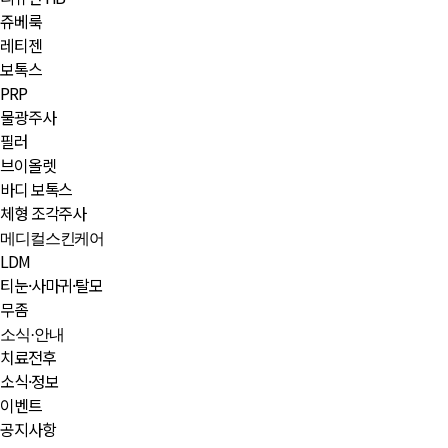
쥬베룩
레티젠
보톡스
PRP
물광주사
필러
브이올렛
바디 보톡스
체형 조각주사
메디컬스킨케어
LDM
티눈·사마귀·탈모
무좀
소식·안내
치료전후
소식·정보
이벤트
공지사항