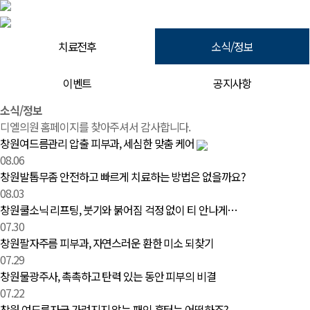
치료전후
소식/정보
이벤트
공지사항
소식/정보 | 창원 피부과 디엘의원
소식/정보
디엘의원 홈페이지를 찾아주셔서 감사합니다.
창원여드름관리 압출 피부과, 세심한 맞춤 케어
08.06
창원발톱무좀 안전하고 빠르게 치료하는 방법은 없을까요?
08.03
창원쿨소닉 리프팅, 붓기와 붉어짐 걱정 없이 티 안나게…
07.30
창원팔자주름 피부과, 자연스러운 환한 미소 되찾기
07.29
창원물광주사, 촉촉하고 탄력 있는 동안 피부의 비결
07.22
창원 여드름자국 가려지지 않는 패인 흉터는 어떡하죠?