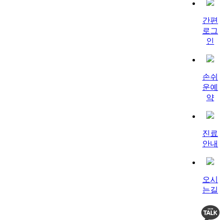
간편
로그
인
손쉬
운예
약
진료
안내
오시
는길