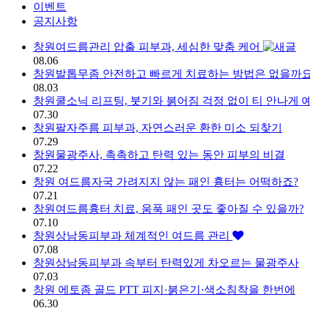
이벤트
공지사항
창원여드름관리 압출 피부과, 세심한 맞춤 케어
소식/정보 | 창원 피부과 디엘의
08.06
창원발톱무좀 안전하고 빠르게 치료하는 방법은 없을까요
08.03
창원쿨소닉 리프팅, 붓기와 붉어짐 걱정 없이 티 안나게
07.30
창원팔자주름 피부과, 자연스러운 환한 미소 되찾기
07.29
창원물광주사, 촉촉하고 탄력 있는 동안 피부의 비결
07.22
창원 여드름자국 가려지지 않는 패인 흉터는 어떡하죠?
07.21
창원여드름흉터 치료, 움푹 패인 곳도 좋아질 수 있을까?
07.10
창원상남동피부과 체계적인 여드름 관리
07.08
창원상남동피부과 속부터 탄력있게 차오르는 물광주사
07.03
창원 에토좀 골드 PTT 피지·붉은기·색소침착을 한번에
06.30