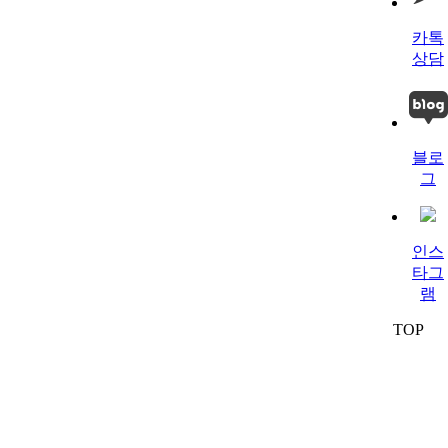
카톡
상담
블로
그
인스
타그
램
TOP