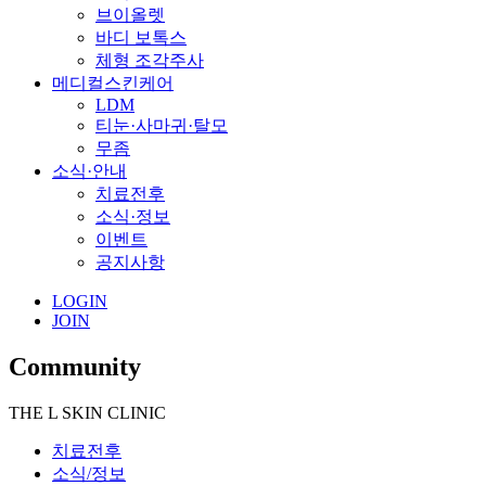
브이올렛
바디 보톡스
체형 조각주사
메디컬스킨케어
LDM
티눈·사마귀·탈모
무좀
소식·안내
치료전후
소식·정보
이벤트
공지사항
LOGIN
JOIN
Community
THE L SKIN CLINIC
치료전후
소식/정보