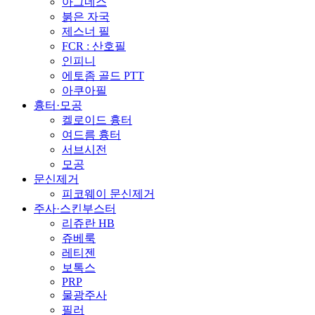
아그네스
붉은 자국
제스너 필
FCR : 산호필
인피니
에토좀 골드 PTT
아쿠아필
흉터·모공
켈로이드 흉터
여드름 흉터
서브시전
모공
문신제거
피코웨이 문신제거
주사·스킨부스터
리쥬란 HB
쥬베룩
레티젠
보톡스
PRP
물광주사
필러