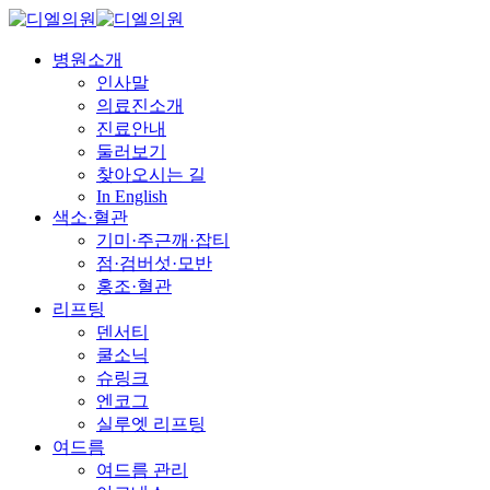
병원소개
인사말
의료진소개
진료안내
둘러보기
찾아오시는 길
In English
색소·혈관
기미·주근깨·잡티
점·검버섯·모반
홍조·혈관
리프팅
덴서티
쿨소닉
슈링크
엔코그
실루엣 리프팅
여드름
여드름 관리