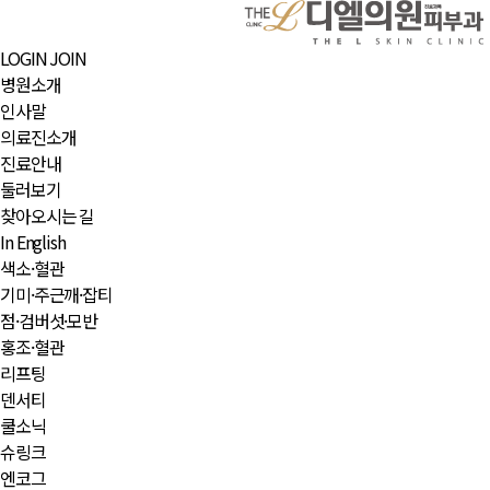
LOGIN
JOIN
병원소개
인사말
의료진소개
진료안내
둘러보기
찾아오시는 길
In English
색소·혈관
기미·주근깨·잡티
점·검버섯·모반
홍조·혈관
리프팅
덴서티
쿨소닉
슈링크
엔코그