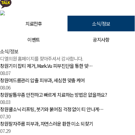
치료전후
소식/정보
이벤트
공지사항
소식/정보 | 창원 피부과 디엘의원
소식/정보
디엘의원 홈페이지를 찾아주셔서 감사합니다.
창원기미 잡티 제거, Mark.Vu 피부진단을 통한 맞…
08.07
창원여드름관리 압출 피부과, 세심한 맞춤 케어
08.06
창원발톱무좀 안전하고 빠르게 치료하는 방법은 없을까요?
08.03
창원쿨소닉 리프팅, 붓기와 붉어짐 걱정 없이 티 안나게…
07.30
창원팔자주름 피부과, 자연스러운 환한 미소 되찾기
07.29