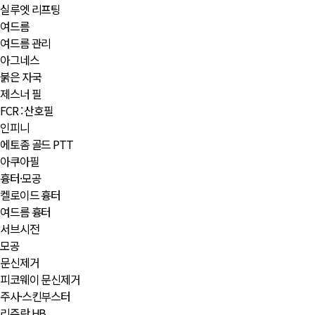
실루엣 리프팅
여드름
여드름 관리
아그네스
붉은 자국
제스너 필
FCR : 산호필
인피니
에토좀 골드 PTT
아쿠아필
흉터·모공
켈로이드 흉터
여드름 흉터
서브시전
모공
문신제거
피코웨이 문신제거
주사·스킨부스터
리쥬란 HB