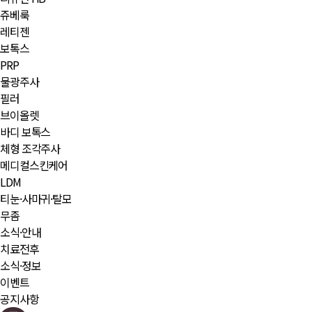
쥬베룩
레티젠
보톡스
PRP
물광주사
필러
브이올렛
바디 보톡스
체형 조각주사
메디컬스킨케어
LDM
티눈·사마귀·탈모
무좀
소식·안내
치료전후
소식·정보
이벤트
공지사항