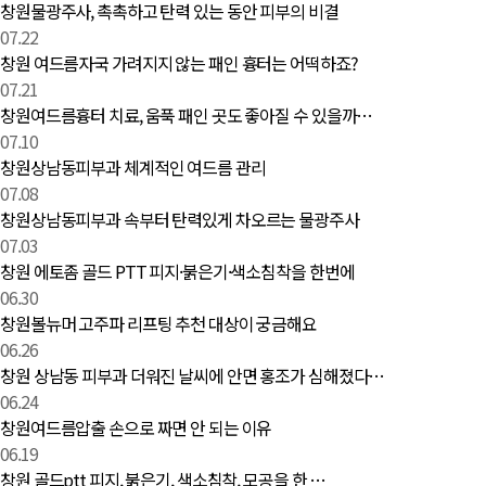
창원물광주사, 촉촉하고 탄력 있는 동안 피부의 비결
07.22
창원 여드름자국 가려지지 않는 패인 흉터는 어떡하죠?
07.21
창원여드름흉터 치료, 움푹 패인 곳도 좋아질 수 있을까…
07.10
창원상남동피부과 체계적인 여드름 관리
07.08
창원상남동피부과 속부터 탄력있게 차오르는 물광주사
07.03
창원 에토좀 골드 PTT 피지·붉은기·색소침착을 한번에
06.30
창원볼뉴머 고주파 리프팅 추천 대상이 궁금해요
06.26
창원 상남동 피부과 더워진 날씨에 안면 홍조가 심해졌다…
06.24
창원여드름압출 손으로 짜면 안 되는 이유
06.19
창원 골드ptt 피지, 붉은기, 색소침착, 모공을 한 …