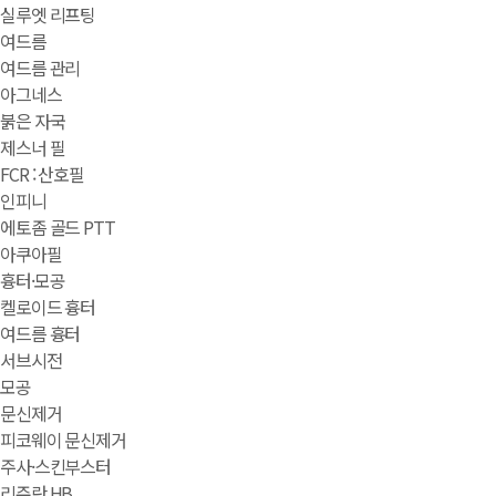
실루엣 리프팅
여드름
여드름 관리
아그네스
붉은 자국
제스너 필
FCR : 산호필
인피니
에토좀 골드 PTT
아쿠아필
흉터·모공
켈로이드 흉터
여드름 흉터
서브시전
모공
문신제거
피코웨이 문신제거
주사·스킨부스터
리쥬란 HB