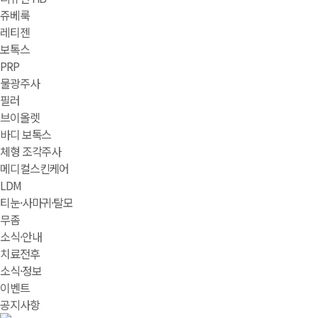
쥬베룩
레티젠
보톡스
PRP
물광주사
필러
브이올렛
바디 보톡스
체형 조각주사
메디컬스킨케어
LDM
티눈·사마귀·탈모
무좀
소식·안내
치료전후
소식·정보
이벤트
공지사항