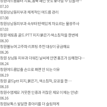
창원여드름흉터 치료, 움푹 패인 곳도 좋아질 수 있을까…
07.10
창원상남동피부과 체계적인 여드름 관리
07.08
창원상남동피부과 속부터 탄력있게 차오르는 물광주사
07.03
창원 에토좀 골드 PTT 피지·붉은기·색소침착을 한번에
06.30
창원볼뉴머 고주파 리프팅 추천 대상이 궁금해요
06.26
창원 상남동 피부과 더워진 날씨에 안면 홍조가 심해졌다…
06.24
창원여드름압출 손으로 짜면 안 되는 이유
06.19
창원 골드ptt 피지, 붉은기, 색소침착, 모공을 한 …
06.18
창원수염제모 거뭇한 인중과 귀찮은 제모 이제는 안녕!
06.16
창원보톡스 발달한 종아리를 더 슬림하게