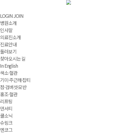
LOGIN
JOIN
병원소개
인사말
의료진소개
진료안내
둘러보기
찾아오시는 길
In English
색소·혈관
기미·주근깨·잡티
점·검버섯·모반
홍조·혈관
리프팅
덴서티
쿨소닉
슈링크
엔코그