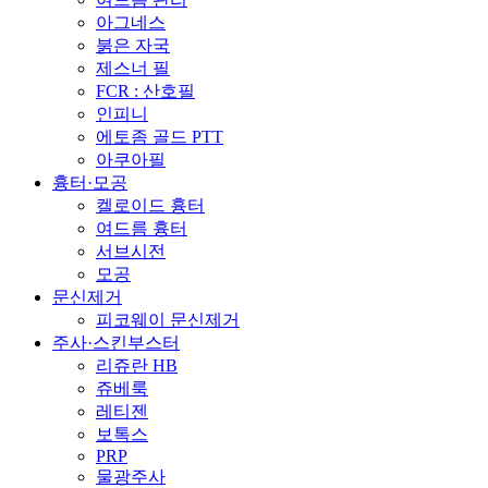
아그네스
붉은 자국
제스너 필
FCR : 산호필
인피니
에토좀 골드 PTT
아쿠아필
흉터·모공
켈로이드 흉터
여드름 흉터
서브시전
모공
문신제거
피코웨이 문신제거
주사·스킨부스터
리쥬란 HB
쥬베룩
레티젠
보톡스
PRP
물광주사