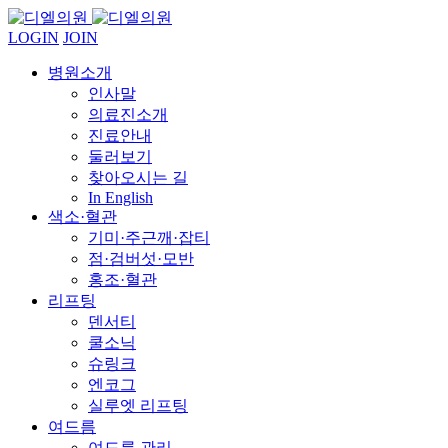
LOGIN
JOIN
병원소개
인사말
의료진소개
진료안내
둘러보기
찾아오시는 길
In English
색소·혈관
기미·주근깨·잡티
점·검버섯·모반
홍조·혈관
리프팅
덴서티
쿨소닉
슈링크
엔코그
실루엣 리프팅
여드름
여드름 관리