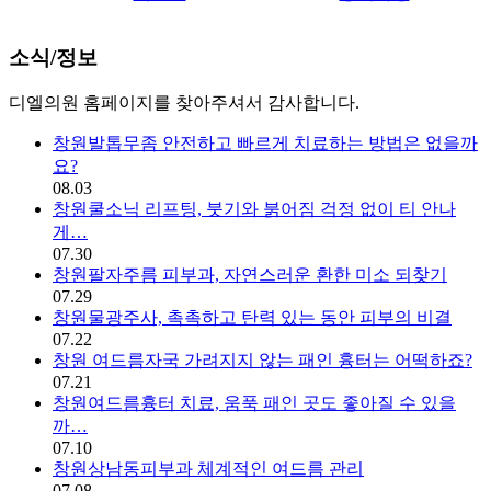
소식/정보 | 창원 피부과 디엘의
소식/정보
디엘의원 홈페이지를 찾아주셔서 감사합니다.
창원발톱무좀 안전하고 빠르게 치료하는 방법은 없을까
요?
08.03
창원쿨소닉 리프팅, 붓기와 붉어짐 걱정 없이 티 안나
게…
07.30
창원팔자주름 피부과, 자연스러운 환한 미소 되찾기
07.29
창원물광주사, 촉촉하고 탄력 있는 동안 피부의 비결
07.22
창원 여드름자국 가려지지 않는 패인 흉터는 어떡하죠?
07.21
창원여드름흉터 치료, 움푹 패인 곳도 좋아질 수 있을
까…
07.10
창원상남동피부과 체계적인 여드름 관리
07.08