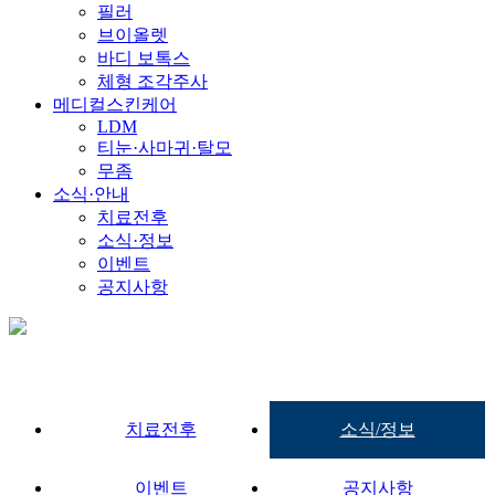
필러
브이올렛
바디 보톡스
체형 조각주사
메디컬스킨케어
LDM
티눈·사마귀·탈모
무좀
소식·안내
치료전후
소식·정보
이벤트
공지사항
치료전후
소식/정보
이벤트
공지사항